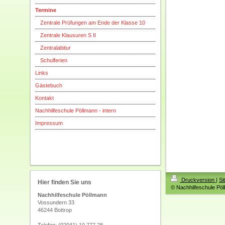
Termine
Zentrale Prüfungen am Ende der Klasse 10
Zentrale Klausuren S II
Zentralabitur
Schulferien
Links
Gästebuch
Kontakt
Nachhilfeschule Pöllmann - intern
Impressum
Druckversion
|
Si
Hier finden Sie uns
© Nachhilfeschule Pö
Nachhilfeschule Pöllmann
Vossundern 33
46244 Bottrop