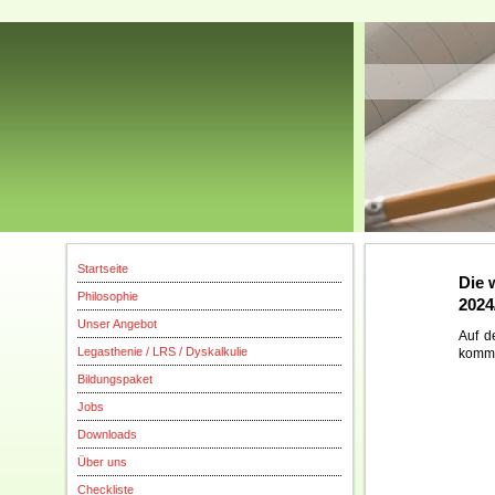
Startseite
Die 
Philosophie
2024
Unser Angebot
Auf d
Legasthenie / LRS / Dyskalkulie
komme
Bildungspaket
Jobs
Downloads
Über uns
Checkliste